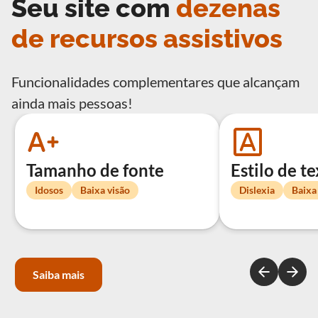
Seu site com
dezenas
de recursos assistivos
Funcionalidades complementares que alcançam
ainda mais pessoas!
Tamanho de fonte
Estilo de t
Idosos
Baixa visão
Dislexia
Baixa
Saiba mais