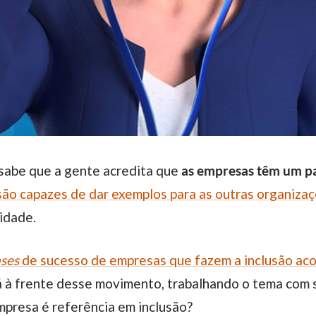
sabe que a gente acredita que
as empresas têm um p
são capazes de dar exemplos para as outras organiza
idade.
ases
de sucesso de empresas que fazem a inclusão ac
 à frente desse movimento, trabalhando o tema com s
mpresa é referência em inclusão?