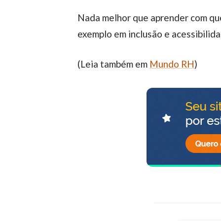
Nada melhor que aprender com quem é referência no assunto, não é? E você, conhece outras organizações que são
exemplo em inclusão e acessibilid
(Leia também em
Mundo RH
)