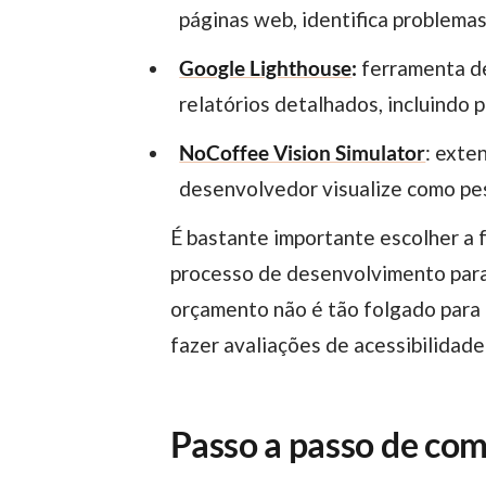
páginas web, identifica problema
Google Lighthouse
:
ferramenta d
relatórios detalhados, incluindo 
NoCoffee Vision Simulator
: exte
desenvolvedor visualize como pes
É bastante importante escolher a ferramenta que melhor se adequa às necessidades do seu projeto e integrá-la nesse
processo de desenvolvimento para 
orçamento não é tão folgado para i
fazer avaliações de acessibilidade
Passo a passo de como