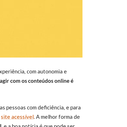
agir com os conteúdos online é
u
site acessível
. A melhor forma de
l
, e a boa notícia é que pode ser