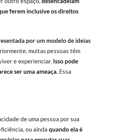
er outro espaço,
desencadeiam
 que ferem inclusive os direitos
presentada por um modelo de ideias
iormente, muitas pessoas têm
iver e experienciar.
Isso pode
 parece ser uma ameaça.
Essa
pacidade de uma pessoa por sua
iciência, ou ainda
quando ela é
ssárias para executar suas