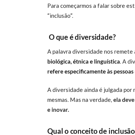
Para começarmos a falar sobre este conceito, é importante entender qual a diferença entre os termos “diversidade” e
“inclusão”.
O que é diversidade?
A palavra diversidade nos remete
biológica, étnica e linguística
. A d
refere especificamente às pessoas
A diversidade ainda é julgada por muitas pessoas como algo ruim, pois elas têm medo do novo, do que é diferente delas
mesmas. Mas na verdade,
ela deve
e inovar.
Qual o conceito de inclusão