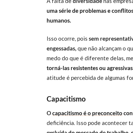
A falta de
diversidade
nas empresa
uma série de problemas e conflito
humanos.
Isso ocorre, pois
sem representativ
engessadas,
que não alcançam o que
medo do que é diferente delas, me
torná-las resistentes ou agressiv
atitude é percebida de algumas fo
Capacitismo
O
capacitismo é o preconceito
cont
deficiência. Isso pode acontecer 
excluída do mercado de trabalho, 