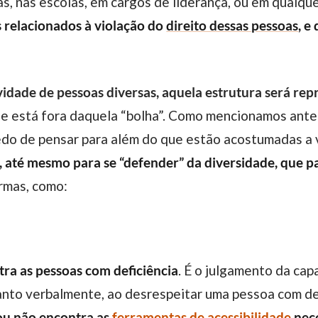
s, nas escolas, em cargos de liderança, ou em qualqu
s relacionados à violação do
direito dessas pessoas
, e
idade de pessoas diversas, aquela estrutura será re
 está fora daquela “bolha”.
Como mencionamos anter
do de pensar para além do que estão acostumadas a v
as, até mesmo para se “defender” da diversidade, que
rmas, como:
ra as pessoas com deficiência
. É o julgamento da ca
tanto verbalmente, ao desrespeitar uma pessoa com def
ou não encontra as
ferramentas de acessibilidade
nece