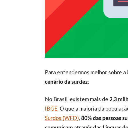
Para entendermos melhor sobre a
cenário da surdez
:
No Brasil, existem mais de
2,3 mil
IBGE
. O que a maioria da populaç
Surdos (WFD)
,
80% das pessoas su
comunicam através das Línguas de 