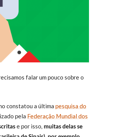
precisamos falar um pouco sobre o
omo constatou a última
pesquisa do
lizado pela
Federação Mundial dos
critas
e por isso,
muitas delas se
asileira de Sinais)
, por exemplo.