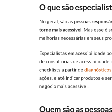
O que são especialis
No geral, são as
pessoas responsáv
torne mais acessível
. Mas esse é s
melhorias necessárias em seus proc
Especialistas em acessibilidade podem ter uma atuação bastante abrangente dentro de uma empresa, atuar fazendo parte
de consultorias de acessibilidade
checklists a partir de
diagnósticos
ações, e até indicar produtos e se
negócio mais acessível.
Quem são as pessoas 