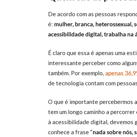
De acordo com as pessoas respon
é:
mulher, branca, heterossexual, s
acessibilidade digital, trabalha n
É claro que essa é apenas uma estimativa, baseada no recorte de pessoas entrevistadas. De qualquer forma, é
interessante perceber como algu
também. Por exemplo,
apenas 36,9
de tecnologia contam com pessoas
O que é importante percebermos aqui é que essa área, assim como muitas outras dentro do mercado corporativo, ainda
tem um longo caminho a percorrer
à acessibilidade digital, devemos 
conhece a frase “
nada sobre nós, 