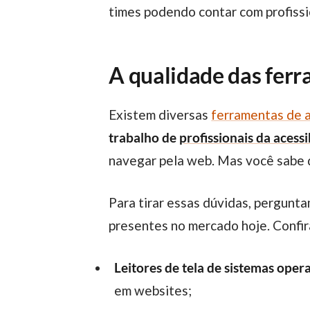
times podendo contar com profissi
A qualidade das ferr
Existem diversas
ferramentas de a
trabalho de
profissionais da acessi
navegar pela web. Mas você sabe d
Para tirar essas dúvidas, perguntamos a especialistas da área sua opinião sobre as principais ferramentas assistivas
presentes no mercado hoje. Confir
Leitores de tela de sistemas ope
em websites;