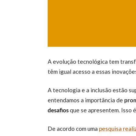
A evolução tecnológica tem transformado a maneira como vivemos e trabalhamos. No entanto, será que todas as pessoas
têm igual acesso a essas inovaçõ
A tecnologia e a inclusão estão super conectadas. Com isso em mente, é muito necessário que nós, como sociedade,
entendamos a importância de
prom
desafios
que se apresentem. Isso 
De acordo com uma
pesquisa real