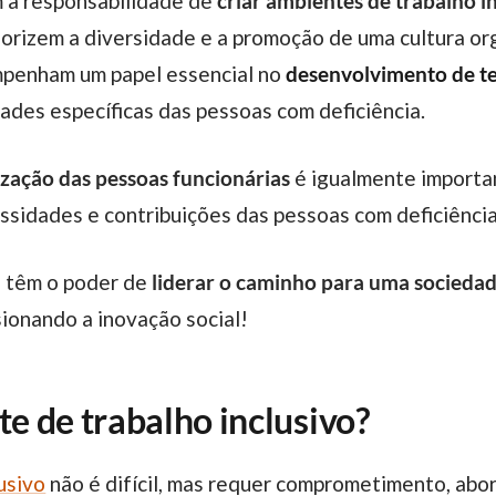
êm a responsabilidade de
criar ambientes de trabalho i
lorizem a diversidade e a promoção de uma cultura or
empenham um papel essencial no
desenvolvimento de te
ades específicas das pessoas com deficiência.
ização das pessoas funcionárias
é igualmente importa
sidades e contribuições das pessoas com deficiênci
ia têm o poder de
liderar o caminho para uma sociedad
sionando a inovação social!
 de trabalho inclusivo?
usivo
não é difícil, mas requer comprometimento, abo