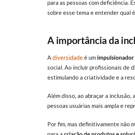
para as pessoas com deficiência. 
sobre esse tema e entender qual é
A importância da inc
A
diversidade
é um
impulsionador 
social. Ao incluir profissionais d
estimulando a criatividade e a res
Além disso, ao abraçar a inclusão
pessoas usuárias mais ampla e rep
Por fim, mas definitivamente não menos importante, estimular um mercado que valoriza a inclusão também abre espaço
para a
criação de produtos e soluç