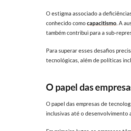
O estigma associado a deficiências também é um obstáculo, muitas vezes levando a preconceitos e discriminação,
conhecido como
capacitismo
. A au
também contribui para a sub-repre
Para superar esses desafios precisamos adotar uma abordagem holística, envolvendo sensibilização, adaptações físicas e
tecnológicas, além de políticas in
O papel das empresas
O papel das empresas de tecnologia na promoção da inclusão é super importante, indo desde a implementação de políticas
inclusivas até o desenvolvimento a