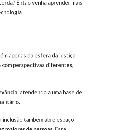
ncorda? Então venha aprender mais
ecnologia.
além apenas da esfera da justiça
ce com perspectivas diferentes,
evância
, atendendo a uma base de
alitário.
ez maiores de pessoas
. Essa